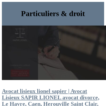
Particuliers & droit
Avocat lisieux lionel sapier | Avocat
Lisieux SAPIR LIONEL avocat divorce,
Le Havre, Caen, Herouville Saint Clair,