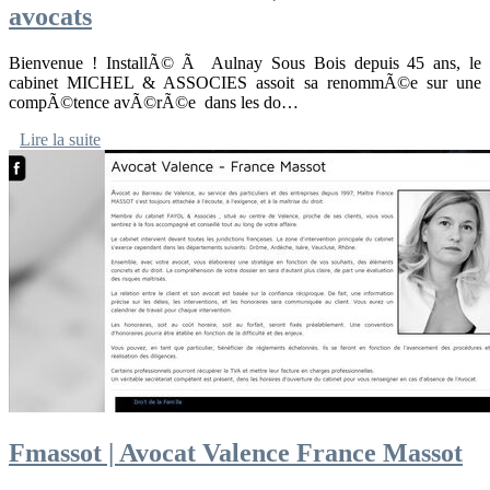
avocats
Bienvenue ! InstallÃ© Ã Aulnay Sous Bois depuis 45 ans, le
cabinet MICHEL & ASSOCIES assoit sa renommÃ©e sur une
compÃ©tence avÃ©rÃ©e dans les do…
Lire la suite
Fmassot | Avocat Valence France Massot