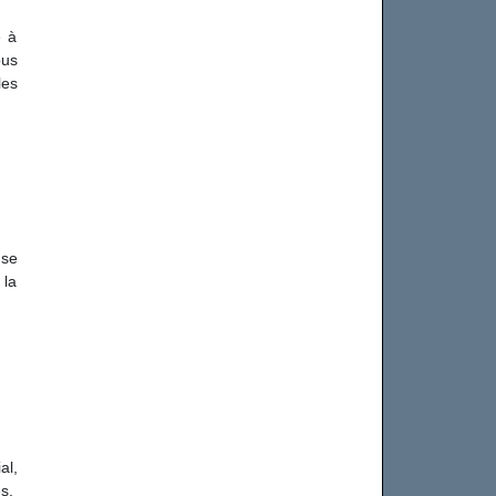
e à
ous
les
 se
 la
al,
s.