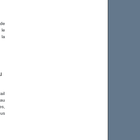
 de
 le
 la
u
ail
 au
es,
ous