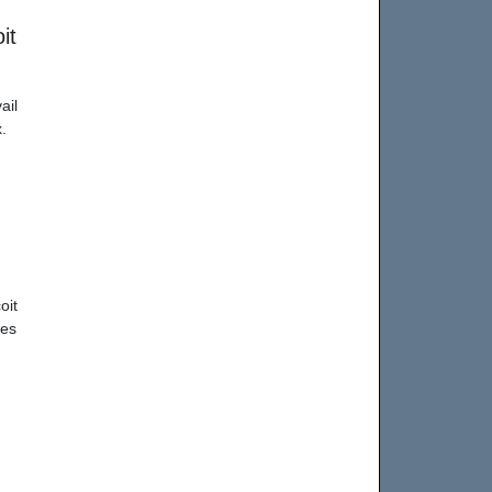
it
ail
.
oit
des